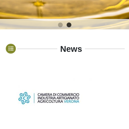
1
2
News