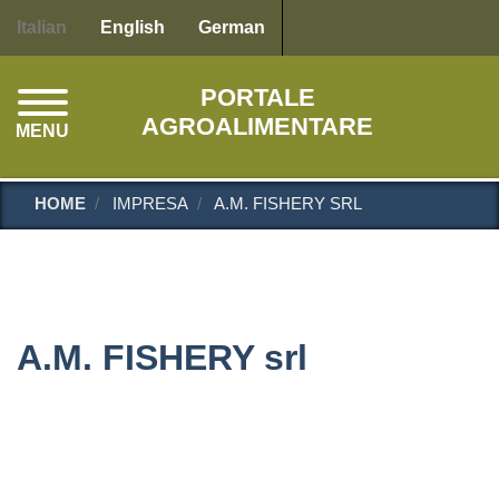
Salta
Italian
English
German
al
contenuto
PORTALE
principale
AGROALIMENTARE
MENU
HOME
IMPRESA
A.M. FISHERY SRL
A.M. FISHERY srl