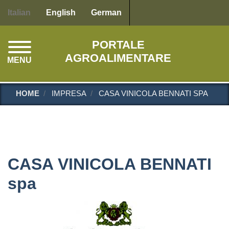
Salta
Italian
English
German
al
contenuto
PORTALE
principale
AGROALIMENTARE
MENU
HOME
IMPRESA
CASA VINICOLA BENNATI SPA
CASA VINICOLA BENNATI
spa