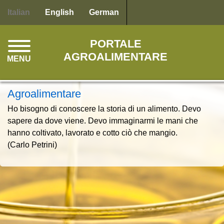
Salta
Italian
English
German
al
contenuto
PORTALE
principale
AGROALIMENTARE
MENU
Agroalimentare
Ho bisogno di conoscere la storia di un alimento. Devo
sapere da dove viene. Devo immaginarmi le mani che
hanno coltivato, lavorato e cotto ciò che mangio.
(Carlo Petrini)