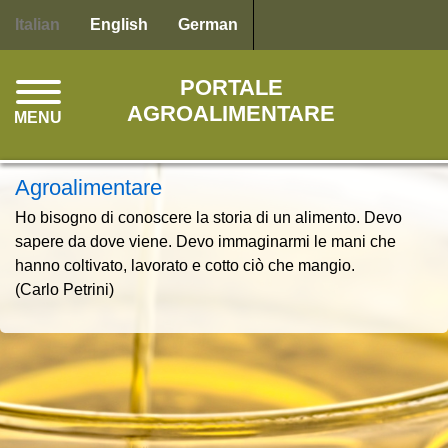
Salta
Italian
English
German
al
contenuto
PORTALE
principale
AGROALIMENTARE
MENU
Agroalimentare
Ho bisogno di conoscere la storia di un alimento. Devo
sapere da dove viene. Devo immaginarmi le mani che
hanno coltivato, lavorato e cotto ciò che mangio.
(Carlo Petrini)