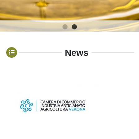
1
2
News