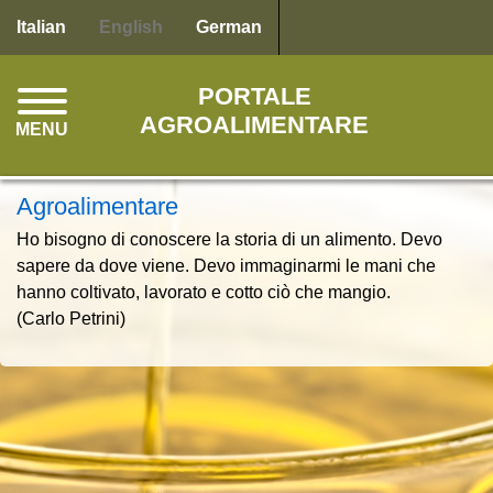
Skip
Italian
English
German
to
main
PORTALE
content
AGROALIMENTARE
MENU
Agroalimentare
Ho bisogno di conoscere la storia di un alimento. Devo
sapere da dove viene. Devo immaginarmi le mani che
hanno coltivato, lavorato e cotto ciò che mangio.
(Carlo Petrini)